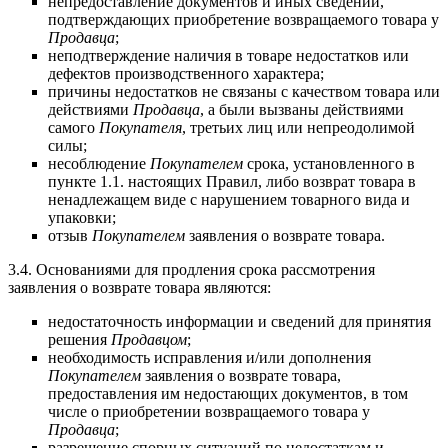
непредоставление документов и иных сведений,
подтверждающих приобретение возвращаемого товара у
П
р
одавца
;
неподтверждение наличия в товаре недостатков или
дефектов производственного характера;
причины недостатков не связаны с качеством товара или
действиями
Продавца
, а были вызваны действиями
самого
Покупателя
, третьих лиц или непреодолимой
силы;
несоблюдение
Покупателем
срока, установленного в
пункте 1.1. настоящих Правил, либо возврат товара в
ненадлежащем виде с нарушением товарного вида и
упаковки;
отзыв
Покупателем
заявления о возврате товара.
3.4. Основаниями для продления срока рассмотрения
заявления о возврате товара являются:
недостаточность информации и сведений для принятия
решения
Продавцом
;
необходимость исправления и/или дополнения
Покупателем
заявления о возврате товара,
предоставления им недостающих документов, в том
числе о приобретении возвращаемого товара у
Продавца
;
разрешение спорных ситуаций по недостаткам и