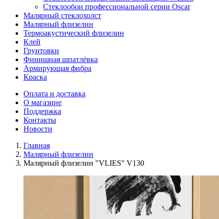
Стеклообои профессиональной серии Oscar
Малярный стеклохолст
Малярный флизелин
Термоакустический флизелин
Клей
Грунтовки
Финишная шпатлёвка
Армирующая фибра
Краска
Оплата и доставка
О магазине
Поддержка
Контакты
Новости
Главная
Малярный флизелин
Малярный флизелин "VLIES" V130