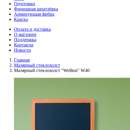
Грунтовки
Финишная шпатлёвка
Армирующая фибра
Краска
Оплата и доставка
О магазине
Поддержка
Контакты
Новости
Главная
Малярный стеклохолст
Малярный стеклохолст "Wellton" W40