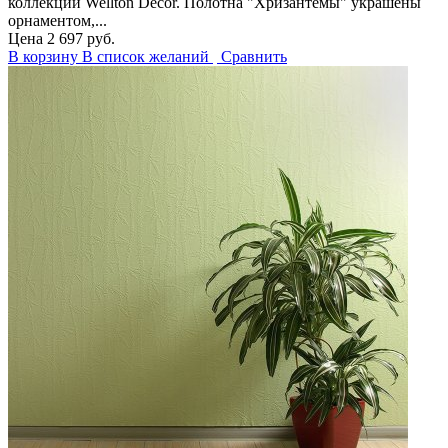
коллекции Wellton Decor. Полотна "Хризантемы" украшены
орнаментом,...
Цена
2 697 руб.
В корзину
В список желаний
Сравнить