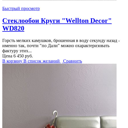
Быстрый просмотр
Стеклообои Круги "Wellton Decor"
WD820
Горсть мелких камушков, брошенная в воду секунду назад -
именно так, почти "по Дали" можно охарактеризовать
фактуру этих...
Цена
6 450 руб.
В корзину
В список желаний
Сравнить